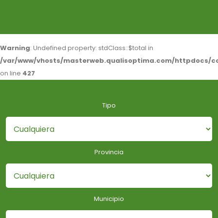
Warning
: Undefined property: stdClass::$total in
/var/www/vhosts/masterweb.qualisoptima.com/httpdocs/co
on line
427
Tipo
Provincia
Municipio