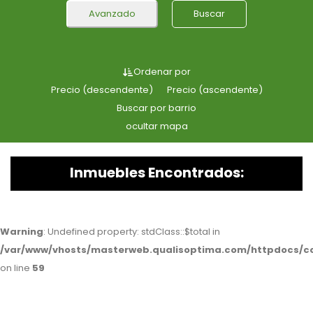
Avanzado
Buscar
Ordenar por
Precio (descendente)
Precio (ascendente)
Buscar por barrio
ocultar mapa
Inmuebles Encontrados:
Warning
: Undefined property: stdClass::$total in
/var/www/vhosts/masterweb.qualisoptima.com/httpdocs/c
on line
59